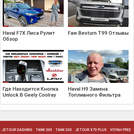
Haval F7X Лиса Рулит
Faw Besturn T99 Отзывы
Обзор
Где Находится Кнопка
Haval H9 Замена
Unlock В Geely Coolray
Топливного Фильтра
JETOUR DASHING
TANK 300
TANK 500
JETOUR X70 PLUS
VOYAH FREE