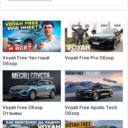
Владельцам актуальных кроссоверов есть о чем задуматься —
Voyah подготовил рестайлинг, в восемь раз повысил
быстродействие медиасистемы, повысил мощность мотора и
скинул цену на 20 процентов.
Для россиян экономия окажется ещё больше: уже
заинтересовались?
___________________________
Ссылки на все соц. сети и контакты в закрепленном
комментарии ????
Voyah Free Честный
Voyah Free Pro Обзор
Chinacar.club — китайская экспортная компания с
Обзор
представительстом в России.
Voyah Free Обзор
Voyah Free Apollo Tech
Отзывы
Обзор