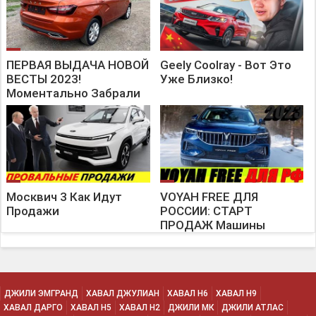
ПЕРВАЯ ВЫДАЧА НОВОЙ
Geely Coolray - Вот Это
ВЕСТЫ 2023!
Уже Близко!
Моментально Забрали
Новинку LADA VESTA NG
В Крутейшей
Комплектации!
Москвич 3 Как Идут
VOYAH FREE ДЛЯ
Продажи
РОССИИ: СТАРТ
ПРОДАЖ Машины
Появятся В 9 Городах
ДЖИЛИ ЭМГРАНД
ХАВАЛ ДЖУЛИАН
ХАВАЛ H6
ХАВАЛ H9
ХАВАЛ ДАРГО
ХАВАЛ H5
ХАВАЛ H2
ДЖИЛИ МК
ДЖИЛИ АТЛАС