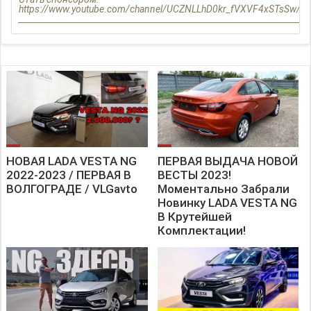
https://www.youtube.com/channel/UCZNLLhD0kr_fVXVF4xSTsSw/joi
______________________________________________________________________
Instagram:
https://www.instagram.com/r_a_z_m_o_t_k_a/
Поддержать канал: https://www.donationalerts.com/r/pazmotka
Сравнение НОВОЙ и СТАРОЙ LADA VESTA. Что ЛУЧШЕ?!
НОВАЯ LADA VESTA NG
ПЕРВАЯ ВЫДАЧА НОВОЙ
2022-2023 / ПЕРВАЯ В
ВЕСТЫ 2023!
ВОЛГОГРАДЕ / VLGavto
Моментально Забрали
Новинку LADA VESTA NG
В Крутейшей
Комплектации!